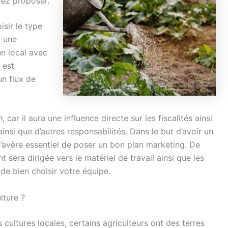
vez proposer.
isir le type
u une
un local avec
 est
un flux de
 car il aura une influence directe sur les fiscalités ainsi
insi que d’autres responsabilités. Dans le but d’avoir un
l s’avère essentiel de poser un bon plan marketing. De
 sera dirigée vers le matériel de travail ainsi que les
e bien choisir votre équipe.
lture ?
 cultures locales, certains agriculteurs ont des terres