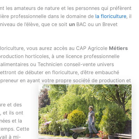
t les amateurs de nature et les personnes qui préfèrent
arrière professionnelle dans le domaine de
la floriculture
, il
 niveau de l’élève, que ce soit
un
BAC ou un Brevet
floriculture, vous aurez accès au CAP Agricole
Métiers
roduction horticoles, à une licence professionnelle
alimentaires ou Technicien conseil-vente univers
ettront de débuter en floriculture, d’être embauché
epreneur en ayant votre propre société de production et
ure et des
 et ils ont
nées et la
-temps. Cette
ail à mi-