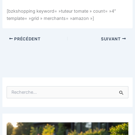
[bzkshopping keyword= »tuteur tomate » count= »4″
template= »grid » merchants= »amazon »]
PRÉCÉDENT
SUIVANT
R
e
c
h
e
r
c
h