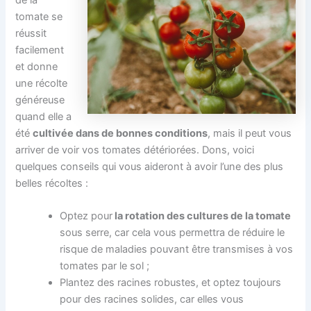
de la
tomate se
réussit
facilement
et donne
une récolte
généreuse
quand elle a
été
cultivée dans de bonnes conditions
, mais il peut vous
arriver de voir vos tomates détériorées. Dons, voici
quelques conseils qui vous aideront à avoir l’une des plus
belles récoltes :
Optez pour
la rotation des cultures de la tomate
sous serre, car cela vous permettra de réduire le
risque de maladies pouvant être transmises à vos
tomates par le sol ;
Plantez des racines robustes, et optez toujours
pour des racines solides, car elles vous