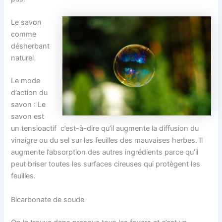
Le savon
comme
désherbant
naturel
Le mode
d’action du
savon : Le
savon est
un tensioactif c’est-à-dire qu’il augmente la diffusion du
vinaigre ou du sel sur les feuilles des mauvaises herbes. Il
augmente l’absorption des autres ingrédients parce qu’il
peut briser toutes les surfaces cireuses qui protègent les
feuilles.
Bicarbonate de soude