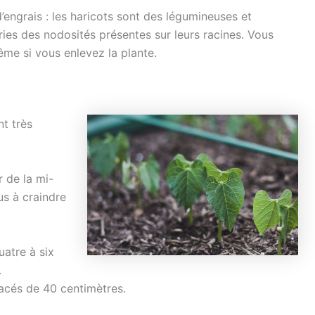
engrais : les haricots sont des légumineuses et
ries des nodosités présentes sur leurs racines. Vous
ême si vous enlevez la plante.
nt très
r de la mi-
us à craindre
uatre à six
.
pacés de 40 centimètres.