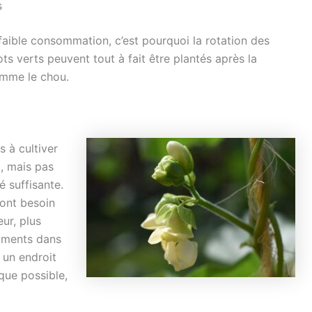
s
 faible consommation, c’est pourquoi la rotation des
ots verts peuvent tout à fait être plantés après la
omme le chou.
s à cultiver
d, mais pas
é suffisante.
 ont besoin
eur, plus
riments dans
 un endroit
 que possible,