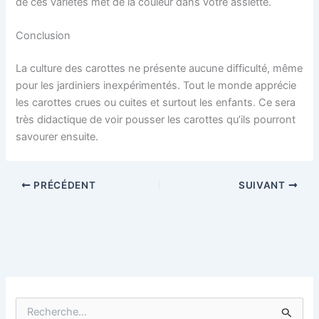
de ces variétés met de la couleur dans votre assiette.
Conclusion
La culture des carottes ne présente aucune difficulté, même
pour les jardiniers inexpérimentés. Tout le monde apprécie
les carottes crues ou cuites et surtout les enfants. Ce sera
très didactique de voir pousser les carottes qu’ils pourront
savourer ensuite.
PRÉCÉDENT
SUIVANT
R
e