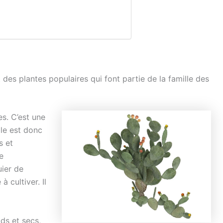
des plantes populaires qui font partie de la famille des
s. C’est une
lle est donc
s et
e
uier de
à cultiver. Il
uds et secs,