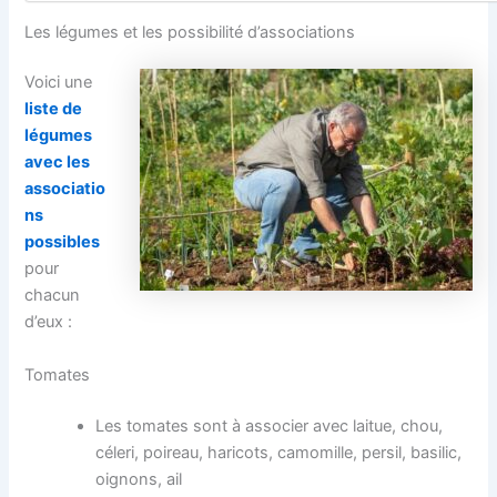
Les légumes et les possibilité d’associations
Voici une
liste de
légumes
avec les
associatio
ns
possibles
pour
chacun
d’eux :
Tomates
Les tomates sont à associer avec laitue, chou,
céleri, poireau, haricots, camomille, persil, basilic,
oignons, ail